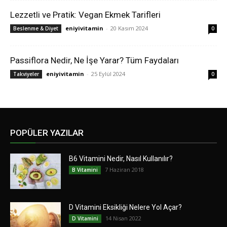
Lezzetli ve Pratik: Vegan Ekmek Tarifleri
eniyivitamin
-
20 Kasım 2024
Beslenme & Diyet
0
Passiflora Nedir, Ne İşe Yarar? Tüm Faydaları
eniyivitamin
-
25 Eylül 2024
Takviyeler
0
POPÜLER YAZILAR
B6 Vitamini Nedir, Nasıl Kullanılır?
7 Haziran 2018
B Vitamini
D Vitamini Eksikliği Nelere Yol Açar?
14 Nisan 2022
D Vitamini