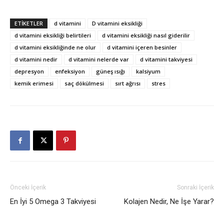
ETIKETLER
d vitamini
D vitamini eksikliği
d vitamini eksikliği belirtileri
d vitamini eksikliği nasıl giderilir
d vitamini eksikliğinde ne olur
d vitamini içeren besinler
d vitamini nedir
d vitamini nelerde var
d vitamini takviyesi
depresyon
enfeksiyon
güneş ısığı
kalsiyum
kemik erimesi
saç dökülmesi
sırt ağrısı
stres
Önceki İçerik
Sonraki İçerik
En İyi 5 Omega 3 Takviyesi
Kolajen Nedir, Ne İşe Yarar?