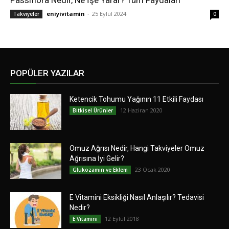
Passiflora Nedir, Ne İşe Yarar? Tüm Faydaları
eniyivitamin
-
25 Eylül 2024
Takviyeler
0
POPÜLER YAZILAR
Ketencik Tohumu Yağının 11 Etkili Faydası
12 Haziran 2020
Bitkisel Ürünler
Omuz Ağrısı Nedir, Hangi Takviyeler Omuz
Ağrısına İyi Gelir?
23 Ocak 2020
Glukozamin ve Eklem
E Vitamini Eksikliği Nasıl Anlaşılır? Tedavisi
Nedir?
12 Eylül 2018
E Vitamini