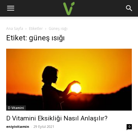
Ana Sayfa
Etiketler
Güneş ısığı
Etiket: güneş ısığı
D Vitamini
D Vitamini Eksikliği Nasıl Anlaşılır?
eniyivitamin
-
29 Eylül 2021
0