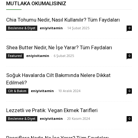
MUTLAKA OKUMALISINIZ
Chia Tohumu Nedir, Nasıl Kullanılır? Tüm Faydaları
eniyivitamin
-
14 Şubat 2025
Beslenme & Diyet
0
Shea Butter Nedir, Ne İşe Yarar? Tüm Faydaları
eniyivitamin
-
6 Şubat 2025
Featured
0
Soğuk Havalarda Cilt Bakımında Nelere Dikkat
Edilmeli?
eniyivitamin
-
10 Aralık 2024
Cilt & Bakım
0
Lezzetli ve Pratik: Vegan Ekmek Tarifleri
eniyivitamin
-
20 Kasım 2024
Beslenme & Diyet
0