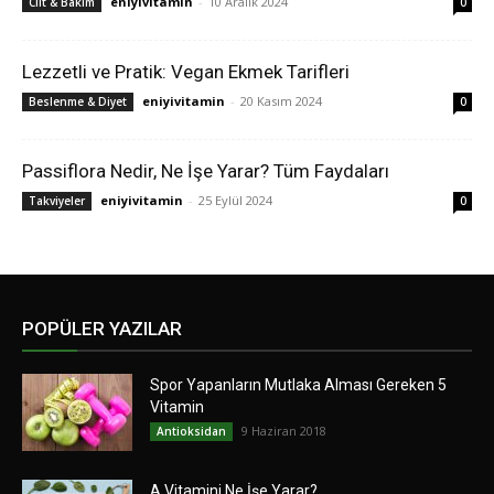
eniyivitamin
-
10 Aralık 2024
Cilt & Bakım
0
Lezzetli ve Pratik: Vegan Ekmek Tarifleri
eniyivitamin
-
20 Kasım 2024
Beslenme & Diyet
0
Passiflora Nedir, Ne İşe Yarar? Tüm Faydaları
eniyivitamin
-
25 Eylül 2024
Takviyeler
0
POPÜLER YAZILAR
Spor Yapanların Mutlaka Alması Gereken 5
Vitamin
9 Haziran 2018
Antioksidan
A Vitamini Ne İşe Yarar?