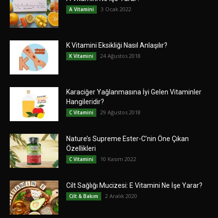
3 Ocak 2022
A Vitamini
K Vitamini Eksikliği Nasıl Anlaşılır?
24 Ağustos 2018
K Vitamini
Karaciğer Yağlanmasına İyi Gelen Vitaminler
Hangileridir?
29 Ağustos 2018
C Vitamini
Nature’s Supreme Ester-C’nin Öne Çıkan
Özellikleri
10 Kasım 2022
C Vitamini
Cilt Sağlığı Mucizesi: E Vitamini Ne İşe Yarar?
2 Aralık 2020
Cilt & Bakım