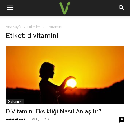
Ana Sayfa
Etiketler
D vitamini
Etiket: d vitamini
D Vitamini
D Vitamini Eksikliği Nasıl Anlaşılır?
eniyivitamin
-
29 Eylül 2021
0