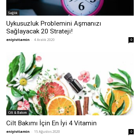
Sağlık
Uykusuzluk Problemini Aşmanızı
Sağlayacak 20 Strateji!
eniyivitamin
-
4 Aralık 2020
0
Cilt & Bakım
Cilt Bakımı İçin En İyi 4 Vitamin
eniyivitamin
-
15 Ağustos 2020
0