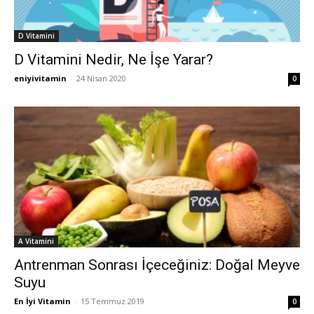
D Vitamini
D Vitamini Nedir, Ne İşe Yarar?
eniyivitamin
-
24 Nisan 2020
0
A Vitamini
Antrenman Sonrası İçeceğiniz: Doğal Meyve
Suyu
En İyi Vitamin
-
15 Temmuz 2019
0