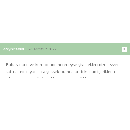
eniyivitamin
-
28 Temmuz 2022
0
Baharatların ve kuru otların neredeyse yiyeceklerimize lezzet
katmalarının yanı sıra yüksek oranda antioksidan içeriklerini
biliyor muydunuz? Yemeklerimizde genellikle minimum
miktarlar kullanmamıza rağmen aslında büyük...
Devamını Oku
En Yaygın Besin Eksiklikleri
Beslenme & Diyet