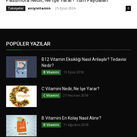
Passiflora Nedir, Ne İşe Yarar? Tüm Faydaları
eniyivitamin
-
25 Eylül 2024
Takviyeler
0
POPÜLER YAZILAR
B12 Vitamin Eksikliği Nasıl Anlaşılır? Tedavisi
Nedir?
13 Eylül 2018
B Vitamini
C Vitamini Nedir, Ne İşe Yarar?
27 Haziran 2018
C Vitamini
B Vitamini En Kolay Nasıl Alınır?
11 Ağustos 2018
B Vitamini