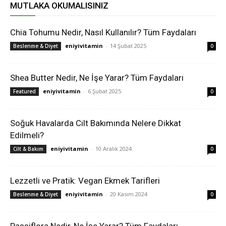
MUTLAKA OKUMALISINIZ
Chia Tohumu Nedir, Nasıl Kullanılır? Tüm Faydaları
eniyivitamin
-
14 Şubat 2025
Beslenme & Diyet
0
Shea Butter Nedir, Ne İşe Yarar? Tüm Faydaları
eniyivitamin
-
6 Şubat 2025
Featured
0
Soğuk Havalarda Cilt Bakımında Nelere Dikkat
Edilmeli?
eniyivitamin
-
10 Aralık 2024
Cilt & Bakım
0
Lezzetli ve Pratik: Vegan Ekmek Tarifleri
eniyivitamin
-
20 Kasım 2024
Beslenme & Diyet
0