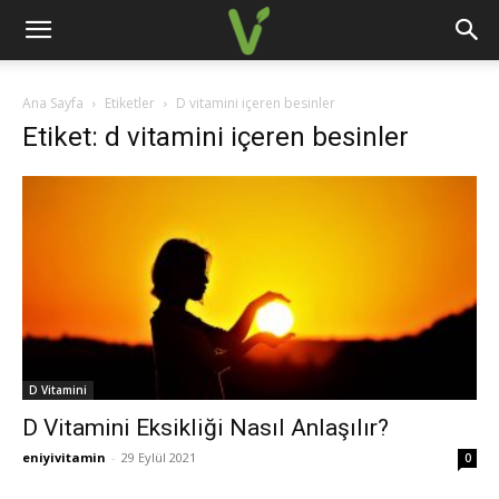
Ana Sayfa
Etiketler
D vitamini içeren besinler
Etiket: d vitamini içeren besinler
D Vitamini
D Vitamini Eksikliği Nasıl Anlaşılır?
eniyivitamin
-
29 Eylül 2021
0