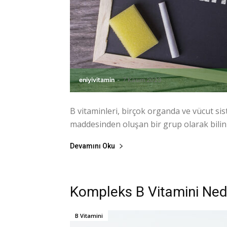
eniyivitamin
-
7 Kasım 2023
B vitaminleri, birçok organda ve vücut si
maddesinden oluşan bir grup olarak bilinir
Devamını Oku
Kompleks B Vitamini Ned
B Vitamini