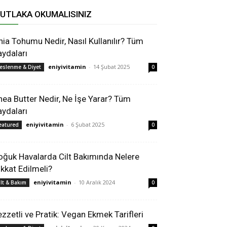
UTLAKA OKUMALISINIZ
hia Tohumu Nedir, Nasıl Kullanılır? Tüm
aydaları
eniyivitamin
-
14 Şubat 2025
eslenme & Diyet
0
hea Butter Nedir, Ne İşe Yarar? Tüm
aydaları
eniyivitamin
-
6 Şubat 2025
eatured
0
oğuk Havalarda Cilt Bakımında Nelere
ikkat Edilmeli?
eniyivitamin
-
10 Aralık 2024
ilt & Bakım
0
ezzetli ve Pratik: Vegan Ekmek Tarifleri