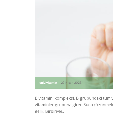
eniyivitamin
-
27 Nisan 2023
B vitamini kompleksi, B grubundaki tüm vi
vitaminler grubuna girer. Suda çözünmel
gelir. Birbiriyle...