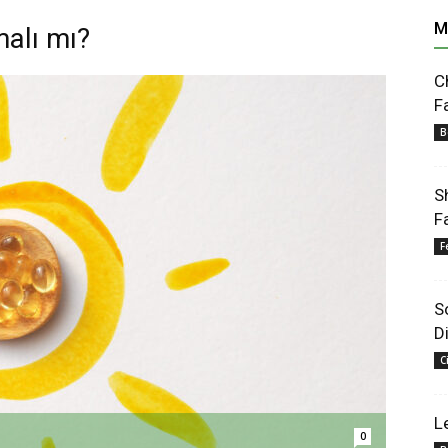
M
malı mı?
C
F
B
S
F
F
S
D
C
L
0