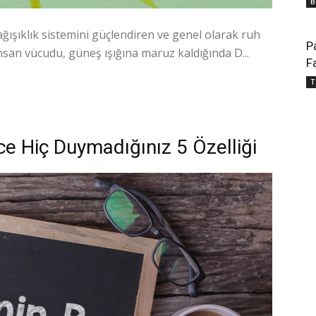
B
ağışıklık sistemini güçlendiren ve genel olarak ruh
P
İnsan vücudu, güneş ışığına maruz kaldığında D...
F
T
ce Hiç Duymadığınız 5 Özelliği