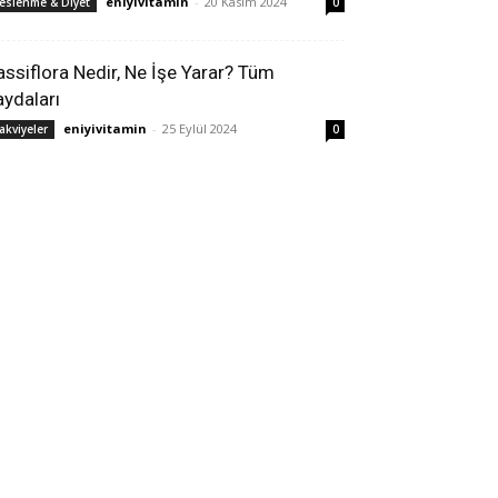
eniyivitamin
-
20 Kasım 2024
eslenme & Diyet
0
assiflora Nedir, Ne İşe Yarar? Tüm
aydaları
eniyivitamin
-
25 Eylül 2024
akviyeler
0