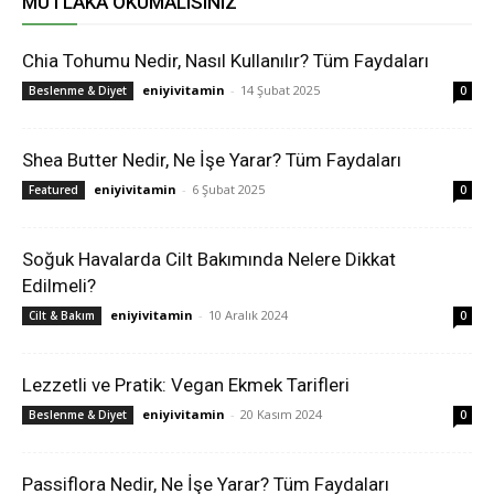
MUTLAKA OKUMALISINIZ
Chia Tohumu Nedir, Nasıl Kullanılır? Tüm Faydaları
eniyivitamin
-
14 Şubat 2025
Beslenme & Diyet
0
Shea Butter Nedir, Ne İşe Yarar? Tüm Faydaları
eniyivitamin
-
6 Şubat 2025
Featured
0
Soğuk Havalarda Cilt Bakımında Nelere Dikkat
Edilmeli?
eniyivitamin
-
10 Aralık 2024
Cilt & Bakım
0
Lezzetli ve Pratik: Vegan Ekmek Tarifleri
eniyivitamin
-
20 Kasım 2024
Beslenme & Diyet
0
Passiflora Nedir, Ne İşe Yarar? Tüm Faydaları