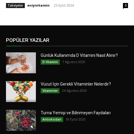
eniyivitamin
-
25 Eylül 2024
Takviyeler
0
POPÜLER YAZILAR
Günlük Kullanımda D Vitamini Nasıl Alınır?
7 Ağustos 2020
D Vitamini
Vücut İçin Gerekli Vitaminler Nelerdir?
24 Ağustos 2020
Vitaminler
Turna Yemişi ve Bilinmeyen Faydaları
18 Eylül 2020
Antioksidan