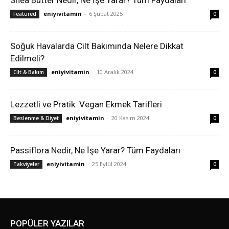
eniyivitamin
-
6 Şubat 2025
Featured
0
Soğuk Havalarda Cilt Bakımında Nelere Dikkat
Edilmeli?
eniyivitamin
-
10 Aralık 2024
Cilt & Bakım
0
Lezzetli ve Pratik: Vegan Ekmek Tarifleri
eniyivitamin
-
20 Kasım 2024
Beslenme & Diyet
0
Passiflora Nedir, Ne İşe Yarar? Tüm Faydaları
eniyivitamin
-
25 Eylül 2024
Takviyeler
0
POPÜLER YAZILAR