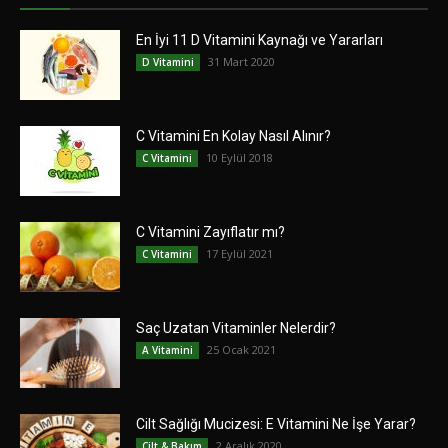
En İyi 11 D Vitamini Kaynağı ve Yararları
31 Mart 2020
D Vitamini
C Vitamini En Kolay Nasıl Alınır?
10 Eylül 2018
C Vitamini
C Vitamini Zayıflatır mı?
17 Eylül 2021
C Vitamini
Saç Uzatan Vitaminler Nelerdir?
25 Ocak 2021
A Vitamini
Cilt Sağlığı Mucizesi: E Vitamini Ne İşe Yarar?
2 Aralık 2020
Cilt & Bakım