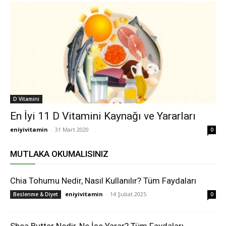
D Vitamini
En İyi 11 D Vitamini Kaynağı ve Yararları
eniyivitamin
-
31 Mart 2020
0
MUTLAKA OKUMALISINIZ
Chia Tohumu Nedir, Nasıl Kullanılır? Tüm Faydaları
eniyivitamin
-
14 Şubat 2025
Beslenme & Diyet
0
Shea Butter Nedir, Ne İşe Yarar? Tüm Faydaları