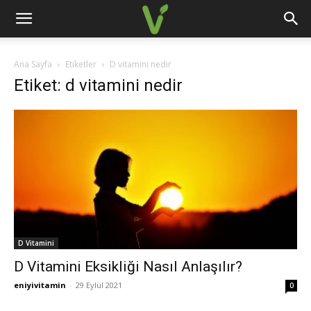
Ana Sayfa
Etiketler
D vitamini nedir
Etiket: d vitamini nedir
D Vitamini
D Vitamini Eksikliği Nasıl Anlaşılır?
eniyivitamin
-
29 Eylül 2021
0