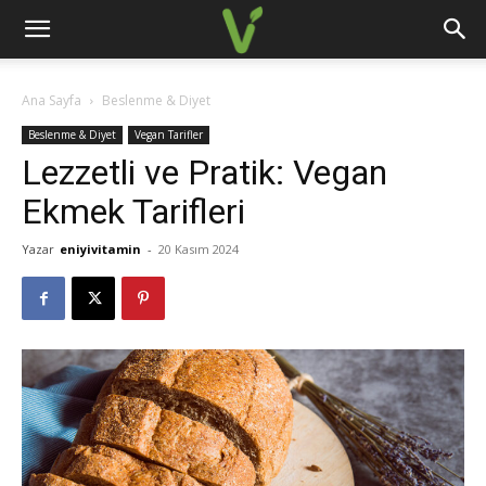
Ana Sayfa
Beslenme & Diyet
Beslenme & Diyet
Vegan Tarifler
Lezzetli ve Pratik: Vegan
Ekmek Tarifleri
Yazar
eniyivitamin
-
20 Kasım 2024