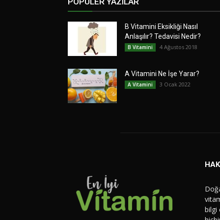
POPÜLER YAZILAR
B Vitamini Eksikliği Nasıl
Anlaşılır? Tedavisi Nedir?
4 Ağustos 2018
B Vitamini
A Vitamini Ne İşe Yarar?
3 Ocak 2022
A Vitamini
HAK
Doğa
vitam
bilgi
hiçb