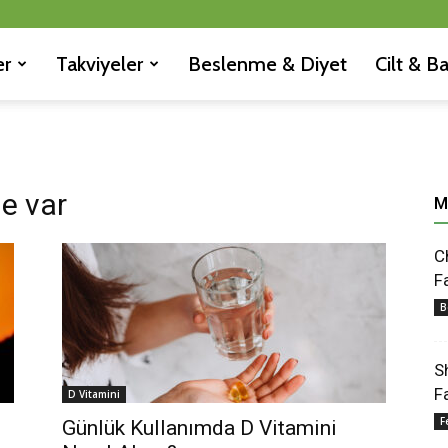
er
Takviyeler
Beslenme & Diyet
Cilt & B
de var
M
C
F
B
S
F
D Vitamini
F
Günlük Kullanımda D Vitamini