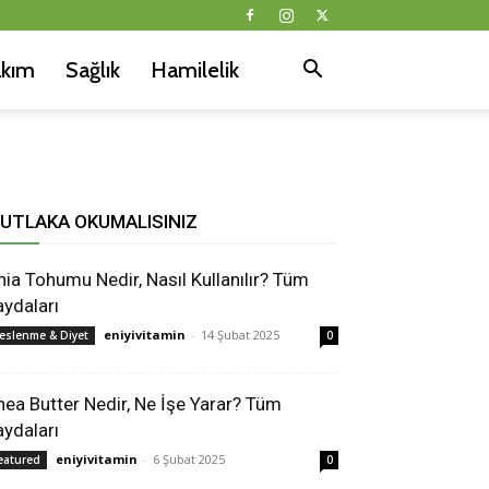
akım
Sağlık
Hamilelik
UTLAKA OKUMALISINIZ
hia Tohumu Nedir, Nasıl Kullanılır? Tüm
aydaları
eniyivitamin
-
14 Şubat 2025
eslenme & Diyet
0
hea Butter Nedir, Ne İşe Yarar? Tüm
aydaları
eniyivitamin
-
6 Şubat 2025
eatured
0