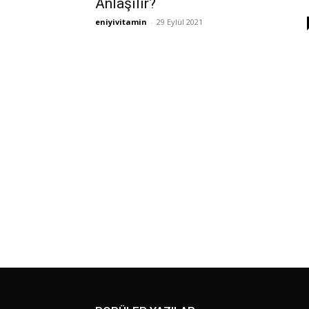
Anlaşılır?
eniyivitamin
-
29 Eylül 2021