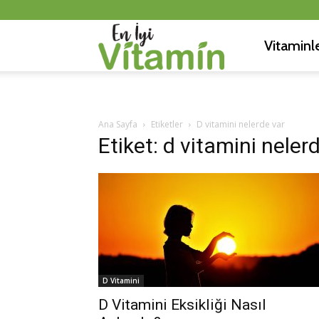
Vitaminl
En
İyi
Ana Sayfa
Etiketler
D vitamini nelerde var
Etiket: d vitamini neler
Vitamin
D Vitamini
D Vitamini Eksikliği Nasıl