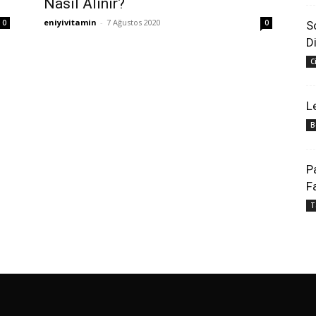
Nasıl Alınır?
eniyivitamin
-
7 Ağustos 2020
0
0
S
D
C
L
B
P
F
T