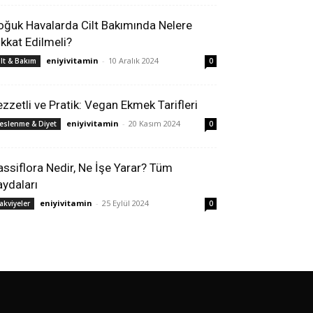
oğuk Havalarda Cilt Bakımında Nelere
ikkat Edilmeli?
eniyivitamin
-
10 Aralık 2024
ilt & Bakım
0
ezzetli ve Pratik: Vegan Ekmek Tarifleri
eniyivitamin
-
20 Kasım 2024
eslenme & Diyet
0
assiflora Nedir, Ne İşe Yarar? Tüm
aydaları
eniyivitamin
-
25 Eylül 2024
akviyeler
0