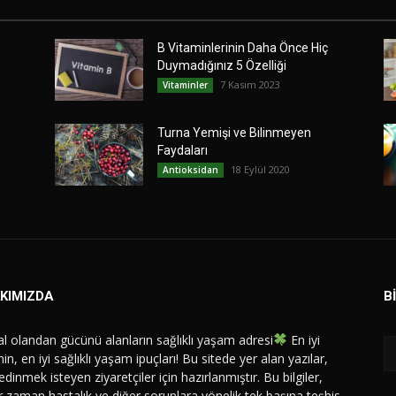
B Vitaminlerinin Daha Önce Hiç
Duymadığınız 5 Özelliği
7 Kasım 2023
Vitaminler
Turna Yemişi ve Bilinmeyen
Faydaları
18 Eylül 2020
Antioksidan
KIMIZDA
B
l olandan gücünü alanların sağlıklı yaşam adresi
En iyi
in, en iyi sağlıklı yaşam ipuçları! Bu sitede yer alan yazılar,
 edinmek isteyen ziyaretçiler için hazırlanmıştır. Bu bilgiler,
ir zaman hastalık ve diğer sorunlara yönelik tek başına teşhis