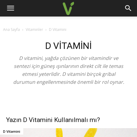
Ana Sayfa
Vitaminler
D Vitamini
D VITAMINI
D vitamini, yağda çözünen bir vitamindir ve
sentezi için güneş ışınlarının direkt cilt ile temas
etmesi yeterlidir. D vitamini birçok gribal
durumun engellenmesinde önemli bir rol oynar.
Yazın D Vitamini Kullanılmalı mı?
D Vitamini