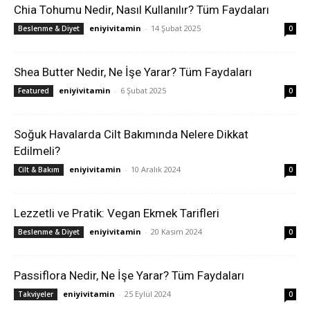
Chia Tohumu Nedir, Nasıl Kullanılır? Tüm Faydaları
eniyivitamin
-
14 Şubat 2025
Beslenme & Diyet
0
Shea Butter Nedir, Ne İşe Yarar? Tüm Faydaları
eniyivitamin
-
6 Şubat 2025
Featured
0
Soğuk Havalarda Cilt Bakımında Nelere Dikkat
Edilmeli?
eniyivitamin
-
10 Aralık 2024
Cilt & Bakım
0
Lezzetli ve Pratik: Vegan Ekmek Tarifleri
eniyivitamin
-
20 Kasım 2024
Beslenme & Diyet
0
Passiflora Nedir, Ne İşe Yarar? Tüm Faydaları
eniyivitamin
-
25 Eylül 2024
Takviyeler
0