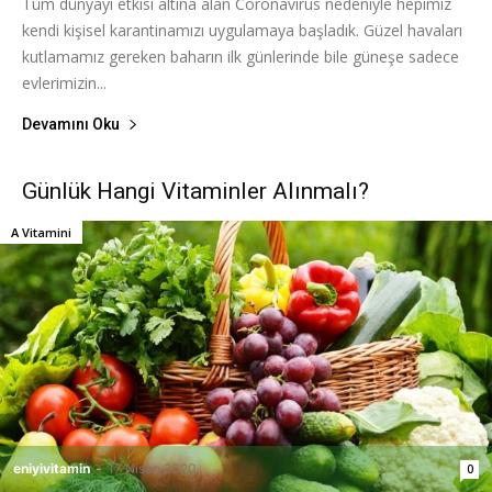
Tüm dünyayı etkisi altına alan Coronavirus nedeniyle hepimiz
kendi kişisel karantinamızı uygulamaya başladık. Güzel havaları
kutlamamız gereken baharın ilk günlerinde bile güneşe sadece
evlerimizin...
Devamını Oku
Günlük Hangi Vitaminler Alınmalı?
A Vitamini
eniyivitamin
-
17 Nisan 2020
0