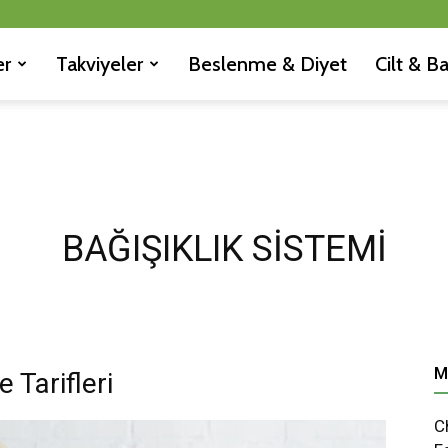
er
Takviyeler
Beslenme & Diyet
Cilt & B
BAĞIŞIKLIK SISTEMI
M
 Tarifleri
C