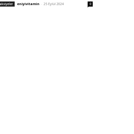
eniyivitamin
-
25 Eylül 2024
akviyeler
0