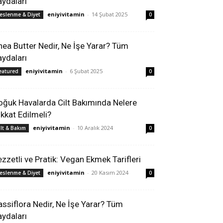
aydaları
eniyivitamin
-
14 Şubat 2025
eslenme & Diyet
0
hea Butter Nedir, Ne İşe Yarar? Tüm
aydaları
eniyivitamin
-
6 Şubat 2025
eatured
0
oğuk Havalarda Cilt Bakımında Nelere
ikkat Edilmeli?
eniyivitamin
-
10 Aralık 2024
ilt & Bakım
0
ezzetli ve Pratik: Vegan Ekmek Tarifleri
eniyivitamin
-
20 Kasım 2024
eslenme & Diyet
0
assiflora Nedir, Ne İşe Yarar? Tüm
aydaları