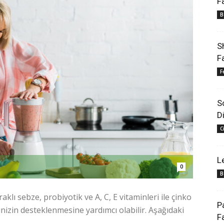
F
B
S
F
F
S
D
C
L
0
B
klı sebze, probiyotik ve A, C, E vitaminleri ile çinko
P
inizin desteklenmesine yardımcı olabilir. Aşağıdaki
F