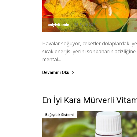
eniyivitamin
-
23 Eylül 2022
Havalar soğuyor, ceketler dolaplardaki yer
sıcak enerjisi yerini sonbaharın azizliğin
mental...
Devamını Oku
En İyi Kara Mürverli Vitam
Bağışıklık Sistemi