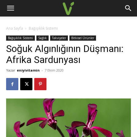
Ana Sayfa
Bağışıklık Sistemi
Bağışıklık Sistemi
Sağlık
Takviyeler
Bitkisel Ürünler
Soğuk Algınlığının Düşmanı:
Afrika Sardunyası
Yazar
eniyivitamin
-
7 Ekim 2020