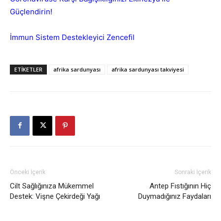
Güçlendirin!
İmmun Sistem Destekleyici Zencefil
ETIKETLER
afrika sardunyası
afrika sardunyası takviyesi
Önceki İçerik
Sonraki İçerik
Cilt Sağlığınıza Mükemmel
Antep Fıstığının Hiç
Destek: Vişne Çekirdeği Yağı
Duymadığınız Faydaları