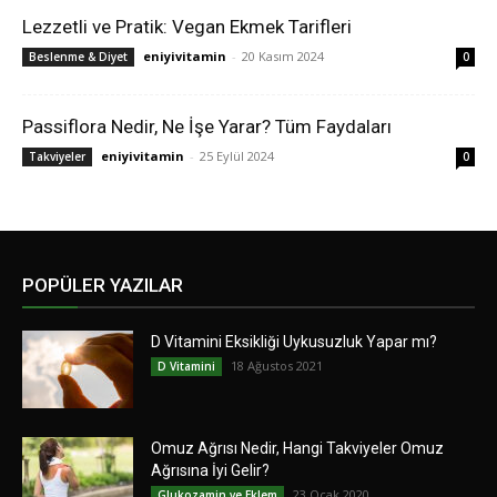
Lezzetli ve Pratik: Vegan Ekmek Tarifleri
eniyivitamin
-
20 Kasım 2024
Beslenme & Diyet
0
Passiflora Nedir, Ne İşe Yarar? Tüm Faydaları
eniyivitamin
-
25 Eylül 2024
Takviyeler
0
POPÜLER YAZILAR
D Vitamini Eksikliği Uykusuzluk Yapar mı?
18 Ağustos 2021
D Vitamini
Omuz Ağrısı Nedir, Hangi Takviyeler Omuz
Ağrısına İyi Gelir?
23 Ocak 2020
Glukozamin ve Eklem