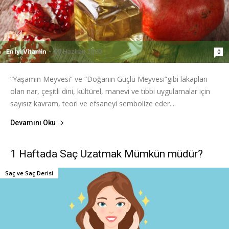
En İyi Vitamin
-
29 Haziran 2020
0
“Yaşamın Meyvesi” ve “Doğanın Güçlü Meyvesi”gibi lakapları
olan nar, çeşitli dini, kültürel, manevi ve tıbbi uygulamalar için
sayısız kavram, teori ve efsaneyi sembolize eder....
Devamını Oku
1 Haftada Saç Uzatmak Mümkün müdür?
Saç ve Saç Derisi