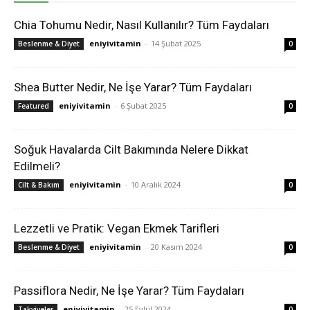
Chia Tohumu Nedir, Nasıl Kullanılır? Tüm Faydaları
eniyivitamin
-
14 Şubat 2025
Beslenme & Diyet
0
Shea Butter Nedir, Ne İşe Yarar? Tüm Faydaları
eniyivitamin
-
6 Şubat 2025
Featured
0
Soğuk Havalarda Cilt Bakımında Nelere Dikkat
Edilmeli?
eniyivitamin
-
10 Aralık 2024
Cilt & Bakım
0
Lezzetli ve Pratik: Vegan Ekmek Tarifleri
eniyivitamin
-
20 Kasım 2024
Beslenme & Diyet
0
Passiflora Nedir, Ne İşe Yarar? Tüm Faydaları
eniyivitamin
-
25 Eylül 2024
Takviyeler
0