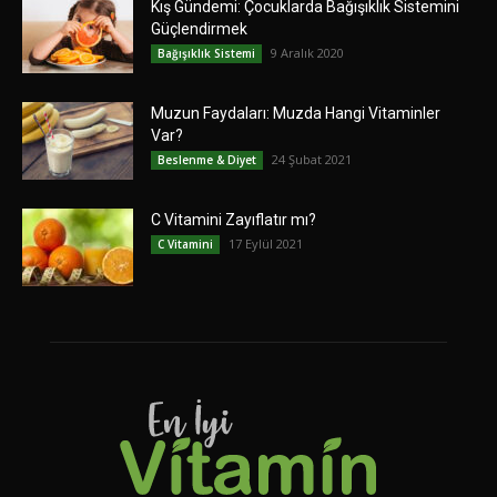
Kış Gündemi: Çocuklarda Bağışıklık Sistemini
Güçlendirmek
9 Aralık 2020
Bağışıklık Sistemi
Muzun Faydaları: Muzda Hangi Vitaminler
Var?
24 Şubat 2021
Beslenme & Diyet
C Vitamini Zayıflatır mı?
17 Eylül 2021
C Vitamini