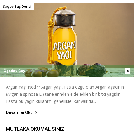
Saç ve Saç Derisi
Ögeday Çay
-
5 Temmuz 2018
0
Argan Yağı Nedir? Argan yağı, Fas’a özgü olan Argan ağacının
(Argania spinosa L.) tanelerinden elde edilen bir bitki yağıdır.
Fas’ta bu yağın kullanımı genellikle, kahvaltıda...
Devamını Oku
MUTLAKA OKUMALISINIZ