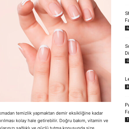
S
F
F
S
D
C
L
B
P
F
kmadan temizlik yapmaktan demir eksikliğine kadar
T
 kırılması kolay hale getirebilir. Doğru bakım, vitamin ve
arınızı sağlıklı ve güçlü tutma konusunda size