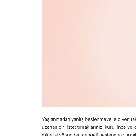
Yaşlanmadan yanlış beslenmeye, eldiven ta
uzanan bir liste; tırnaklarınızı kuru, ince ve
mineral yönünden dengeli beslenmek; tırnakl