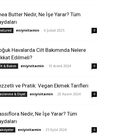
hea Butter Nedir, Ne İşe Yarar? Tüm
aydaları
eniyivitamin
-
6 Şubat 2025
eatured
0
oğuk Havalarda Cilt Bakımında Nelere
ikkat Edilmeli?
eniyivitamin
-
10 Aralık 2024
ilt & Bakım
0
ezzetli ve Pratik: Vegan Ekmek Tarifleri
eniyivitamin
-
20 Kasım 2024
eslenme & Diyet
0
assiflora Nedir, Ne İşe Yarar? Tüm
aydaları
eniyivitamin
-
25 Eylül 2024
akviyeler
0