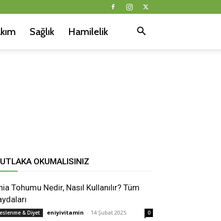
akım
Sağlık
Hamilelik
?
UTLAKA OKUMALISINIZ
hia Tohumu Nedir, Nasıl Kullanılır? Tüm
aydaları
eniyivitamin
-
14 Şubat 2025
eslenme & Diyet
0