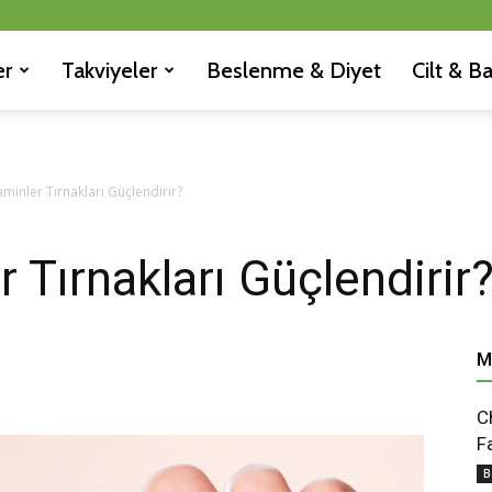
er
Takviyeler
Beslenme & Diyet
Cilt & B
aminler Tırnakları Güçlendirir?
 Tırnakları Güçlendirir
M
C
F
B