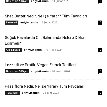
eniyivitamin
-
14 Şubat 2025
Beslenme & Diyet
0
Shea Butter Nedir, Ne İşe Yarar? Tüm Faydaları
eniyivitamin
-
6 Şubat 2025
Featured
0
Soğuk Havalarda Cilt Bakımında Nelere Dikkat
Edilmeli?
eniyivitamin
-
10 Aralık 2024
Cilt & Bakım
0
Lezzetli ve Pratik: Vegan Ekmek Tarifleri
eniyivitamin
-
20 Kasım 2024
Beslenme & Diyet
0
Passiflora Nedir, Ne İşe Yarar? Tüm Faydaları
eniyivitamin
-
25 Eylül 2024
Takviyeler
0