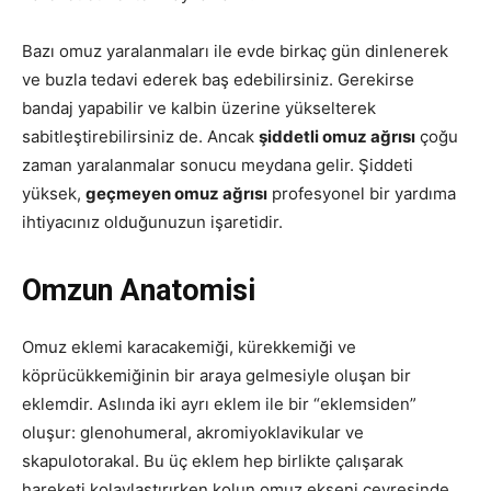
Bazı omuz yaralanmaları ile evde birkaç gün dinlenerek
ve buzla tedavi ederek baş edebilirsiniz. Gerekirse
bandaj yapabilir ve kalbin üzerine yükselterek
sabitleştirebilirsiniz de. Ancak
şiddetli omuz ağrısı
çoğu
zaman yaralanmalar sonucu meydana gelir. Şiddeti
yüksek,
geçmeyen omuz ağrısı
profesyonel bir yardıma
ihtiyacınız olduğunuzun işaretidir.
Omzun Anatomisi
Omuz eklemi karacakemiği, kürekkemiği ve
köprücükkemiğinin bir araya gelmesiyle oluşan bir
eklemdir. Aslında iki ayrı eklem ile bir “eklemsiden”
oluşur: glenohumeral, akromiyoklavikular ve
skapulotorakal. Bu üç eklem hep birlikte çalışarak
hareketi kolaylaştırırken kolun omuz ekseni çevresinde