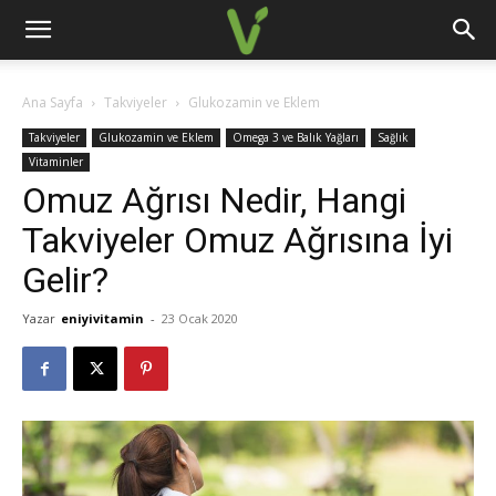
Ana Sayfa
Takviyeler
Glukozamin ve Eklem
Takviyeler
Glukozamin ve Eklem
Omega 3 ve Balık Yağları
Sağlık
Vitaminler
Omuz Ağrısı Nedir, Hangi
Takviyeler Omuz Ağrısına İyi
Gelir?
Yazar
eniyivitamin
-
23 Ocak 2020