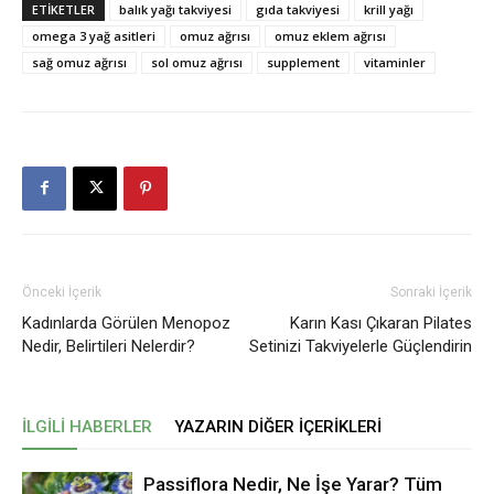
ETIKETLER
balık yağı takviyesi
gıda takviyesi
krill yağı
omega 3 yağ asitleri
omuz ağrısı
omuz eklem ağrısı
sağ omuz ağrısı
sol omuz ağrısı
supplement
vitaminler
Önceki İçerik
Sonraki İçerik
Kadınlarda Görülen Menopoz
Karın Kası Çıkaran Pilates
Nedir, Belirtileri Nelerdir?
Setinizi Takviyelerle Güçlendirin
İLGILI HABERLER
YAZARIN DIĞER İÇERIKLERI
Passiflora Nedir, Ne İşe Yarar? Tüm