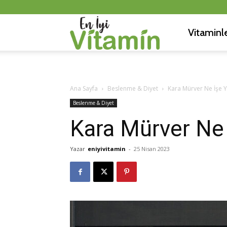
Vitaminl
En
İyi
Ana Sayfa
Beslenme & Diyet
Kara Mürver Ne İşe Y
Beslenme & Diyet
Vitamin
Kara Mürver Ne 
Yazar
eniyivitamin
-
25 Nisan 2023