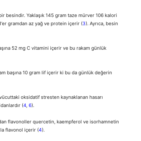
bir besindir. Yaklaşık 145 gram taze mürver 106 kalori
1’er gramdan az yağ ve protein içerir (
3
). Ayrıca, besin
şına 52 mg C vitamini içerir ve bu rakam günlük
 başına 10 gram lif içerir ki bu da günlük değerin
 vücuttaki oksidatif stresten kaynaklanan hasarı
danlardır (
4
,
6
).
dan flavonoller quercetin, kaempferol ve isorhamnetin
a flavonol içerir (
4
).