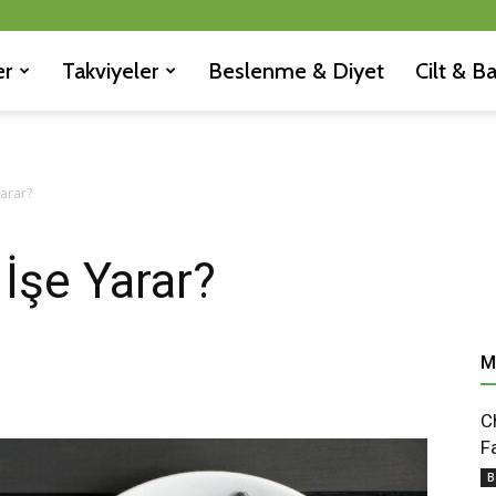
er
Takviyeler
Beslenme & Diyet
Cilt & B
arar?
İşe Yarar?
M
C
F
B