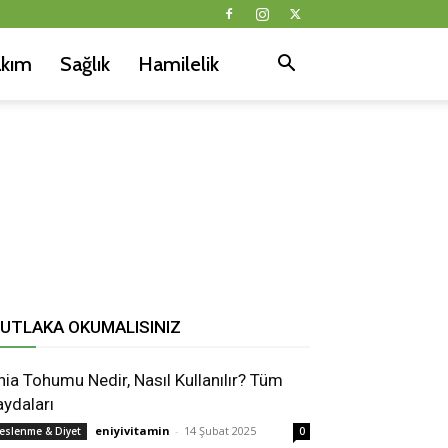
akım
Sağlık
Hamilelik
UTLAKA OKUMALISINIZ
hia Tohumu Nedir, Nasıl Kullanılır? Tüm
aydaları
eniyivitamin
-
14 Şubat 2025
eslenme & Diyet
0