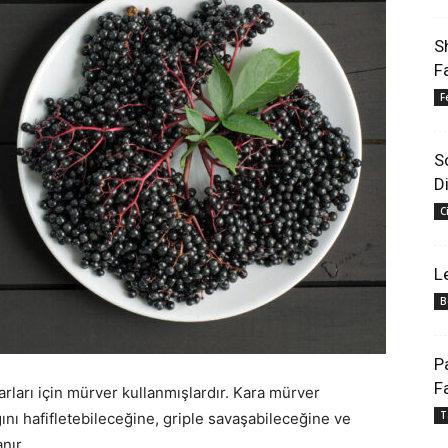
S
F
F
S
D
C
L
B
P
F
rarları için mürver kullanmışlardır. Kara mürver
T
ğını hafifletebileceğine, griple savaşabileceğine ve
nır.