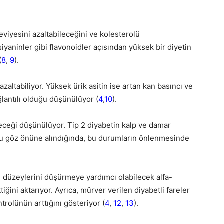
viyesini azaltabileceğini ve kolesterolü
iyaninler gibi flavonoidler açısından yüksek bir diyetin
(
8
,
9
).
azaltabiliyor. Yüksek ürik asitin ise artan kan basıncı ve
ğlantılı olduğu düşünülüyor (
4
,
10
).
leceği düşünülüyor. Tip 2 diyabetin kalp ve damar
duğu göz önüne alındığında, bu durumların önlenmesinde
i düzeylerini düşürmeye yardımcı olabilecek alfa-
iğini aktarıyor. Ayrıca, mürver verilen diyabetli fareler
trolünün arttığını gösteriyor (
4
,
12
,
13
).