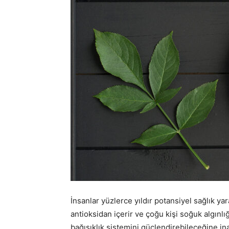
İnsanlar yüzlerce yıldır potansiyel sağlık ya
antioksidan içerir ve çoğu kişi soğuk algınlı
bağışıklık sistemini güçlendirebileceğine ina