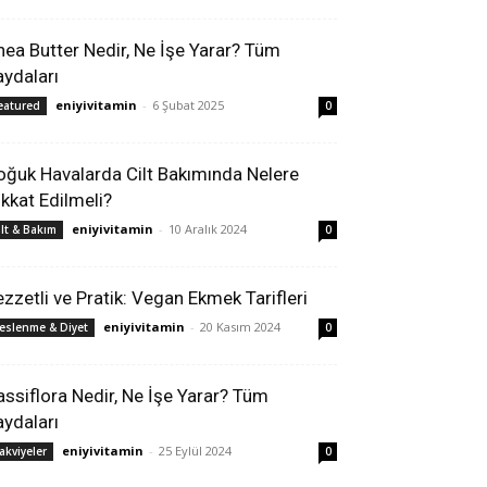
hea Butter Nedir, Ne İşe Yarar? Tüm
aydaları
eniyivitamin
-
6 Şubat 2025
eatured
0
oğuk Havalarda Cilt Bakımında Nelere
ikkat Edilmeli?
eniyivitamin
-
10 Aralık 2024
ilt & Bakım
0
ezzetli ve Pratik: Vegan Ekmek Tarifleri
eniyivitamin
-
20 Kasım 2024
eslenme & Diyet
0
assiflora Nedir, Ne İşe Yarar? Tüm
aydaları
eniyivitamin
-
25 Eylül 2024
akviyeler
0