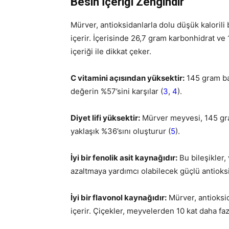
Besin İçeriği Zengindir
Mürver, antioksidanlarla dolu düşük kalorili 
içerir. İçerisinde 26,7 gram karbonhidrat ve 
içeriği ile dikkat çeker.
C vitamini açısından yüksektir:
145 gram ba
değerin %57’sini karşılar (
3
,
4
).
Diyet lifi yüksektir:
Mürver meyvesi, 145 gram
yaklaşık %36’sını oluşturur (
5
).
İyi bir fenolik asit kaynağıdır:
Bu bileşikler,
azaltmaya yardımcı olabilecek güçlü antioksi
İyi bir flavonol kaynağıdır:
Mürver, antioksi
içerir. Çiçekler, meyvelerden 10 kat daha fazl