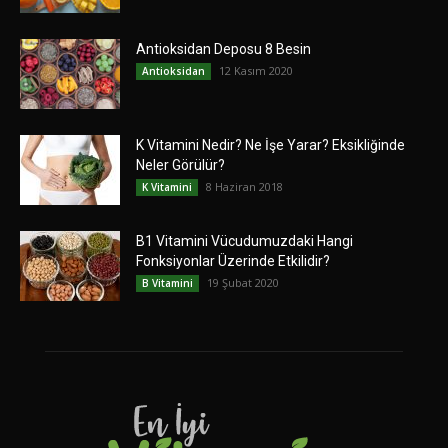
Antioksidan Deposu 8 Besin
12 Kasım 2020
Antioksidan
K Vitamini Nedir? Ne İşe Yarar? Eksikliğinde
Neler Görülür?
8 Haziran 2018
K Vitamini
B1 Vitamini Vücudumuzdaki Hangi
Fonksiyonlar Üzerinde Etkilidir?
19 Şubat 2020
B Vitamini