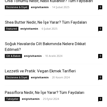
Chia Tohumu Nedir, Nasıl Kullanılır? Tüm Faydaları
eniyivitamin
-
14 Şubat 2025
Beslenme & Diyet
0
Shea Butter Nedir, Ne İşe Yarar? Tüm Faydaları
eniyivitamin
-
6 Şubat 2025
Featured
0
Soğuk Havalarda Cilt Bakımında Nelere Dikkat
Edilmeli?
eniyivitamin
-
10 Aralık 2024
Cilt & Bakım
0
Lezzetli ve Pratik: Vegan Ekmek Tarifleri
eniyivitamin
-
20 Kasım 2024
Beslenme & Diyet
0
Passiflora Nedir, Ne İşe Yarar? Tüm Faydaları
eniyivitamin
-
25 Eylül 2024
Takviyeler
0