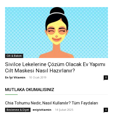
Cilt & Bakım
Sivilce Lekelerine Çözüm Olacak Ev Yapımı
Cilt Maskesi Nasıl Hazırlanır?
En İyi Vitamin
-
10 Ocak 2019
0
MUTLAKA OKUMALISINIZ
Chia Tohumu Nedir, Nasıl Kullanılır? Tüm Faydaları
eniyivitamin
-
14 Şubat 2025
Beslenme & Diyet
0