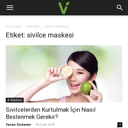
Ana Sayfa
Etiketler
Sivilce maskesi
Etiket: sivilce maskesi
A Vitamini
Sivilcelerden Kurtulmak İçin Nasıl
Beslenmek Gerekir?
Yaren Özdemir
-
16 Ocak 2019
0