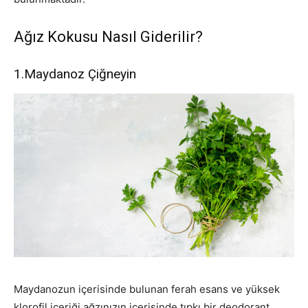
Ağız Kokusu Nasıl Giderilir?
1.Maydanoz Çiğneyin
Maydanozun içerisinde bulunan ferah esans ve yüksek
klorofil içeriği ağzınızın içerisinde tıpkı bir deodorant