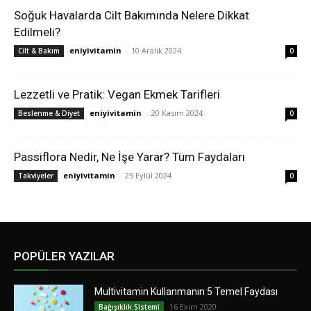
Soğuk Havalarda Cilt Bakımında Nelere Dikkat
Edilmeli?
eniyivitamin
-
10 Aralık 2024
Cilt & Bakım
0
Lezzetli ve Pratik: Vegan Ekmek Tarifleri
eniyivitamin
-
20 Kasım 2024
Beslenme & Diyet
0
Passiflora Nedir, Ne İşe Yarar? Tüm Faydaları
eniyivitamin
-
25 Eylül 2024
Takviyeler
0
POPÜLER YAZILAR
Multivitamin Kullanmanın 5 Temel Faydası
16 Ekim 2020
Bağışıklık Sistemi