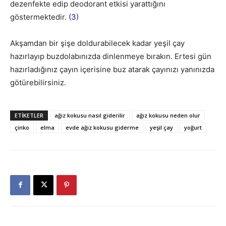
dezenfekte edip deodorant etkisi yarattığını
göstermektedir. (
3
)
Akşamdan bir şişe doldurabilecek kadar yeşil çay
hazırlayıp buzdolabınızda dinlenmeye bırakın. Ertesi gün
hazırladığınız çayın içerisine buz atarak çayınızı yanınızda
götürebilirsiniz.
ETIKETLER
ağız kokusu nasıl giderilir
ağız kokusu neden olur
çinko
elma
evde ağız kokusu giderme
yeşil çay
yoğurt