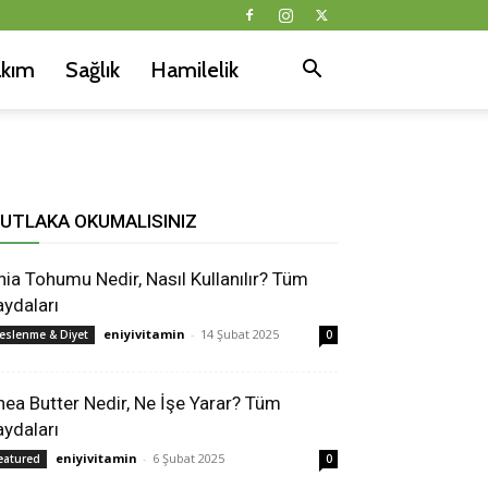
akım
Sağlık
Hamilelik
UTLAKA OKUMALISINIZ
hia Tohumu Nedir, Nasıl Kullanılır? Tüm
aydaları
eniyivitamin
-
14 Şubat 2025
eslenme & Diyet
0
hea Butter Nedir, Ne İşe Yarar? Tüm
aydaları
eniyivitamin
-
6 Şubat 2025
eatured
0