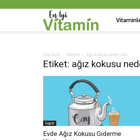
Vitaminl
En
İyi
Ana Sayfa
Etiketler
Ağız kokusu neden olur
Etiket: ağız kokusu ned
Vitamin
Sağlık
Evde Ağız Kokusu Giderme