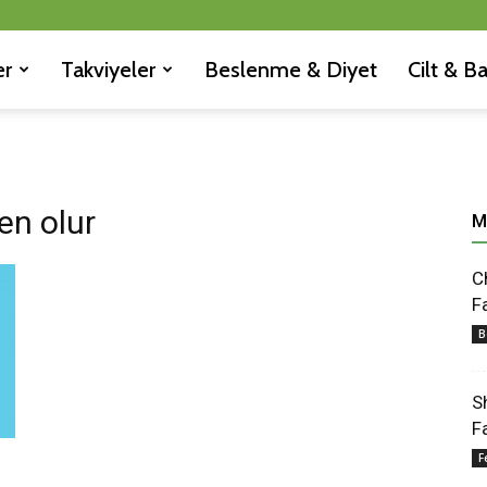
er
Takviyeler
Beslenme & Diyet
Cilt & B
en olur
M
C
F
B
S
F
F