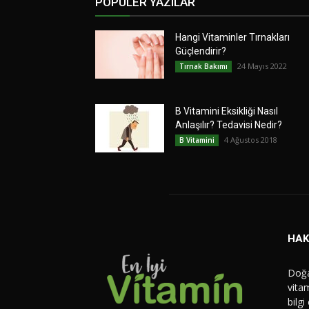
POPÜLER YAZILAR
Hangi Vitaminler Tırnakları
Güçlendirir?
24 Mayıs 2022
Tırnak Bakımı
B Vitamini Eksikliği Nasıl
Anlaşılır? Tedavisi Nedir?
4 Ağustos 2018
B Vitamini
HAK
Doğa
vitam
bilgi