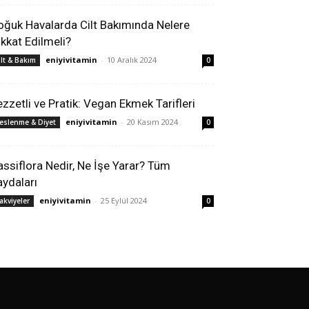
oğuk Havalarda Cilt Bakımında Nelere
ikkat Edilmeli?
eniyivitamin
-
10 Aralık 2024
ilt & Bakım
0
ezzetli ve Pratik: Vegan Ekmek Tarifleri
eniyivitamin
-
20 Kasım 2024
eslenme & Diyet
0
assiflora Nedir, Ne İşe Yarar? Tüm
aydaları
eniyivitamin
-
25 Eylül 2024
akviyeler
0