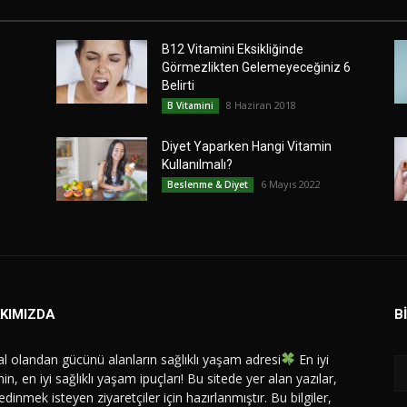
B12 Vitamini Eksikliğinde
Görmezlikten Gelemeyeceğiniz 6
Belirti
8 Haziran 2018
B Vitamini
Diyet Yaparken Hangi Vitamin
Kullanılmalı?
6 Mayıs 2022
Beslenme & Diyet
KIMIZDA
B
l olandan gücünü alanların sağlıklı yaşam adresi
En iyi
in, en iyi sağlıklı yaşam ipuçları! Bu sitede yer alan yazılar,
 edinmek isteyen ziyaretçiler için hazırlanmıştır. Bu bilgiler,