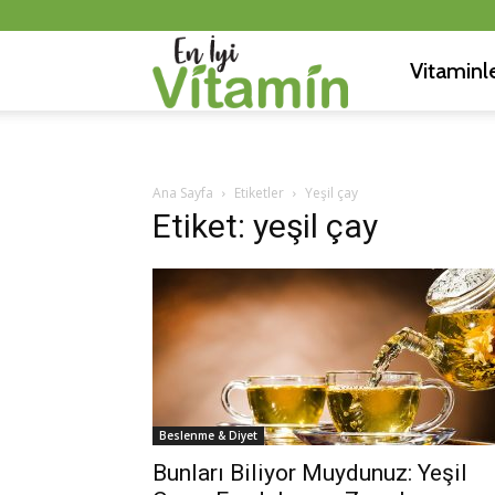
Vitaminl
En
İyi
Ana Sayfa
Etiketler
Yeşil çay
Etiket: yeşil çay
Vitamin
Beslenme & Diyet
Bunları Biliyor Muydunuz: Yeşil