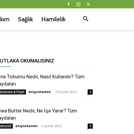
akım
Sağlık
Hamilelik
UTLAKA OKUMALISINIZ
hia Tohumu Nedir, Nasıl Kullanılır? Tüm
aydaları
eniyivitamin
-
14 Şubat 2025
eslenme & Diyet
0
hea Butter Nedir, Ne İşe Yarar? Tüm
aydaları
eniyivitamin
-
6 Şubat 2025
eatured
0