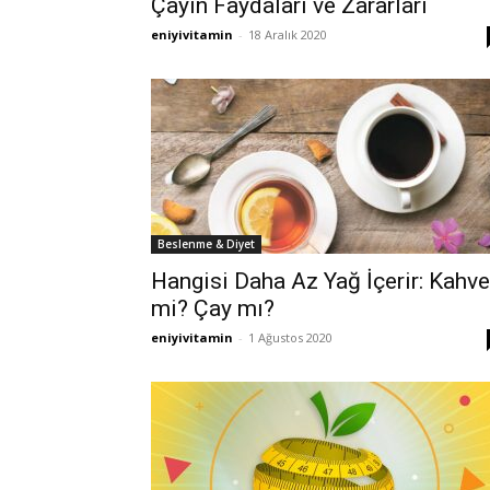
Çayın Faydaları ve Zararları
eniyivitamin
-
18 Aralık 2020
Beslenme & Diyet
Hangisi Daha Az Yağ İçerir: Kahve
mi? Çay mı?
eniyivitamin
-
1 Ağustos 2020