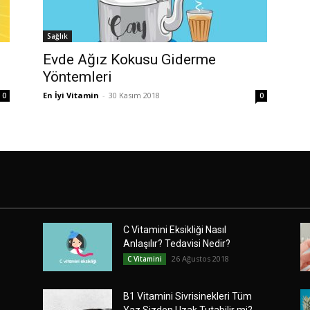
Sağlık
Evde Ağız Kokusu Giderme
Yöntemleri
En İyi Vitamin
-
30 Kasım 2018
0
0
C Vitamini Eksikliği Nasıl
Anlaşılır? Tedavisi Nedir?
26 Ağustos 2018
C Vitamini
B1 Vitamini Sivrisinekleri Tüm