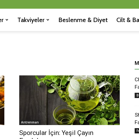
er
Takviyeler
Beslenme & Diyet
Cilt & B
M
C
F
B
S
F
Antrenman
F
Sporcular İçin: Yeşil Çayın