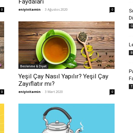
Faydaları
eniyivitamin
-
3 Ağustos 2020
0
0
S
D
C
L
B
Beslenme & Diyet
P
Yeşil Çay Nasıl Yapılır? Yeşil Çay
F
Zayıflatır mı?
T
eniyivitamin
-
3 Mart 2020
0
0