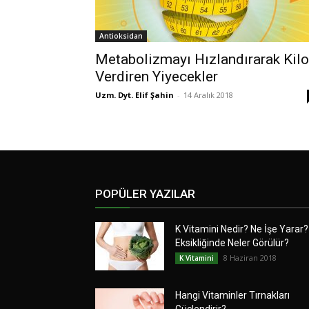
Antioksidan
Metabolizmayı Hızlandırarak Kilo
Verdiren Yiyecekler
Uzm. Dyt. Elif Şahin
-
14 Aralık 2018
POPÜLER YAZILAR
K Vitamini Nedir? Ne İşe Yarar?
Eksikliğinde Neler Görülür?
8 Haziran 2018
K Vitamini
Hangi Vitaminler Tırnakları