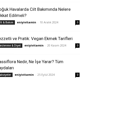
oğuk Havalarda Cilt Bakımında Nelere
ikkat Edilmeli?
eniyivitamin
-
10 Aralık 2024
ilt & Bakım
0
ezzetli ve Pratik: Vegan Ekmek Tarifleri
eniyivitamin
-
20 Kasım 2024
eslenme & Diyet
0
assiflora Nedir, Ne İşe Yarar? Tüm
aydaları
eniyivitamin
-
25 Eylül 2024
akviyeler
0