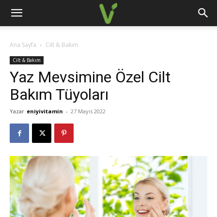
Ana Sayfa
Cilt & Bakım
Cilt & Bakım
Yaz Mevsimine Özel Cilt
Bakım Tüyoları
Yazar
eniyivitamin
-
27 Mayıs 2022