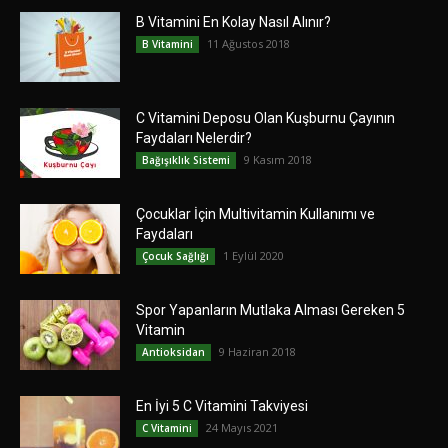
B Vitamini En Kolay Nasıl Alınır?
11 Ağustos 2018
B Vitamini
C Vitamini Deposu Olan Kuşburnu Çayının
Faydaları Nelerdir?
9 Kasım 2018
Bağışıklık Sistemi
Çocuklar İçin Multivitamin Kullanımı ve
Faydaları
1 Eylül 2020
Çocuk Sağlığı
Spor Yapanların Mutlaka Alması Gereken 5
Vitamin
9 Haziran 2018
Antioksidan
En İyi 5 C Vitamini Takviyesi
24 Mayıs 2021
C Vitamini