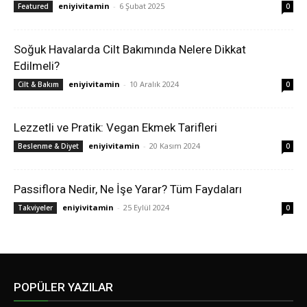
eniyivitamin
-
6 Şubat 2025
Featured
0
Soğuk Havalarda Cilt Bakımında Nelere Dikkat
Edilmeli?
eniyivitamin
-
10 Aralık 2024
Cilt & Bakım
0
Lezzetli ve Pratik: Vegan Ekmek Tarifleri
eniyivitamin
-
20 Kasım 2024
Beslenme & Diyet
0
Passiflora Nedir, Ne İşe Yarar? Tüm Faydaları
eniyivitamin
-
25 Eylül 2024
Takviyeler
0
POPÜLER YAZILAR