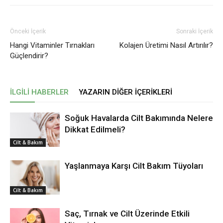
Önceki İçerik
Sonraki İçerik
Hangi Vitaminler Tırnakları
Kolajen Üretimi Nasıl Artırılır?
Güçlendirir?
İLGILI HABERLER
YAZARIN DIĞER İÇERIKLERI
Soğuk Havalarda Cilt Bakımında Nelere
Dikkat Edilmeli?
Cilt & Bakım
Yaşlanmaya Karşı Cilt Bakım Tüyoları
Cilt & Bakım
Saç, Tırnak ve Cilt Üzerinde Etkili