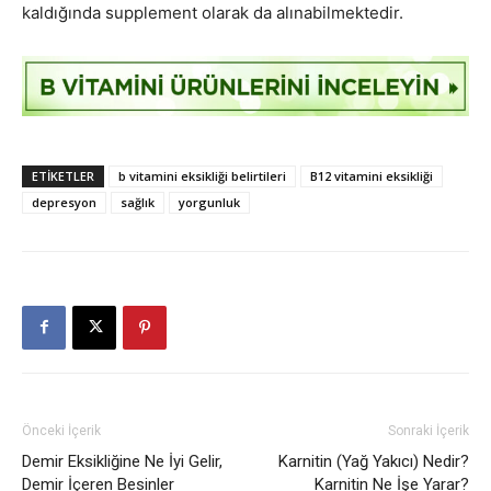
kaldığında supplement olarak da alınabilmektedir.
ETIKETLER
b vitamini eksikliği belirtileri
B12 vitamini eksikliği
depresyon
sağlık
yorgunluk
Önceki İçerik
Sonraki İçerik
Demir Eksikliğine Ne İyi Gelir,
Karnitin (Yağ Yakıcı) Nedir?
Demir İçeren Besinler
Karnitin Ne İşe Yarar?