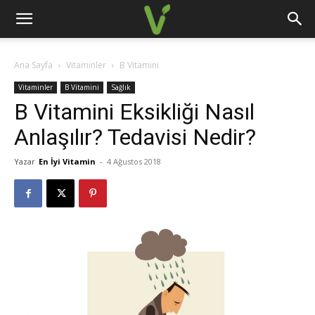
Ana Sayfa
Vitaminler
B Vitamini
Vitaminler
B Vitamini
Sağlık
B Vitamini Eksikliği Nasıl
Anlaşılır? Tedavisi Nedir?
Yazar
En İyi Vitamin
-
4 Ağustos 2018