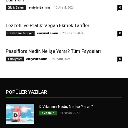
eniyivitamin
-
10 Aralık 2024
Cilt & Bakım
0
Lezzetli ve Pratik: Vegan Ekmek Tarifleri
eniyivitamin
-
20 Kasım 2024
Beslenme & Diyet
0
Passiflora Nedir, Ne İşe Yarar? Tüm Faydaları
eniyivitamin
-
25 Eylül 2024
Takviyeler
0
POPÜLER YAZILAR
D Vitamini Nedir, Ne İşe Yarar?
24 Nisan 2020
D Vitamini