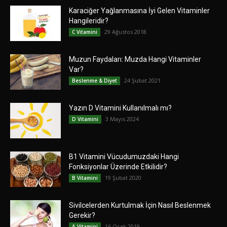
Karaciğer Yağlanmasına İyi Gelen Vitaminler
Hangileridir?
29 Ağustos 2018
C Vitamini
Muzun Faydaları: Muzda Hangi Vitaminler
Var?
24 Şubat 2021
Beslenme & Diyet
Yazın D Vitamini Kullanılmalı mı?
3 Mayıs 2024
D Vitamini
B1 Vitamini Vücudumuzdaki Hangi
Fonksiyonlar Üzerinde Etkilidir?
19 Şubat 2020
B Vitamini
Sivilcelerden Kurtulmak İçin Nasıl Beslenmek
Gerekir?
16 Ocak 2019
A Vitamini