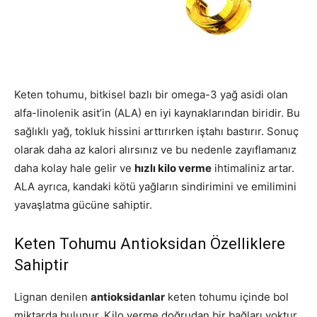
Keten tohumu, bitkisel bazlı bir omega-3 yağ asidi olan
alfa-linolenik asit’in (ALA) en iyi kaynaklarından biridir. Bu
sağlıklı yağ, tokluk hissini arttırırken iştahı bastırır. Sonuç
olarak daha az kalori alırsınız ve bu nedenle zayıflamanız
daha kolay hale gelir ve
hızlı kilo verme
ihtimaliniz artar.
ALA ayrıca, kandaki kötü yağların sindirimini ve emilimini
yavaşlatma gücüne sahiptir.
Keten Tohumu Antioksidan Özelliklere
Sahiptir
Lignan denilen
antioksidanlar
keten tohumu içinde bol
miktarda bulunur. Kilo verme doğrudan bir bağları yoktur,