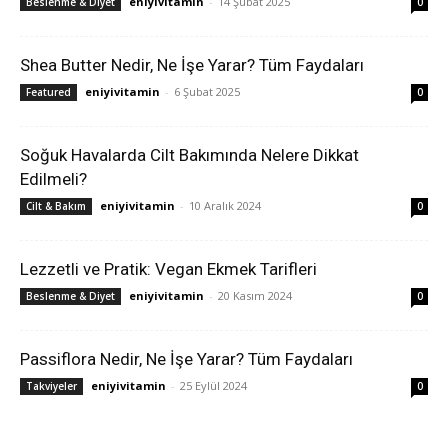
eniyivitamin
-
14 Şubat 2025
Beslenme & Diyet
0
Shea Butter Nedir, Ne İşe Yarar? Tüm Faydaları
eniyivitamin
-
6 Şubat 2025
Featured
0
Soğuk Havalarda Cilt Bakımında Nelere Dikkat
Edilmeli?
eniyivitamin
-
10 Aralık 2024
Cilt & Bakım
0
Lezzetli ve Pratik: Vegan Ekmek Tarifleri
eniyivitamin
-
20 Kasım 2024
Beslenme & Diyet
0
Passiflora Nedir, Ne İşe Yarar? Tüm Faydaları
eniyivitamin
-
25 Eylül 2024
Takviyeler
0