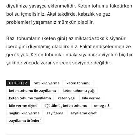
diyetinize yavaşça eklenmelidir. Keten tohumu tüketirken
bol su içmelisiniz. Aksi takdirde, kabızlık ve gaz
problemleri yaşamanız mümkün olabilir.
Bazı tohumların (keten gibi) az miktarda toksik siyanür
içerdiğini duymamış olabilirsiniz. Fakat endişelenmenize
gerek yok. Keten tohumlarındaki siyanür seviyeleri hiç bir
şekilde vücuda zarar verecek seviyede değildir.
ETIKETLER
hızlı kilo verme
keten tohumu
keten tohumu ile zayıflama
keten tohumu yağı
keten tohumu zayıflama
keten yağı
kilo verme
kilo verme diyeti
öğütülmüş keten tohumu
omega 3
sağlıklı kilo verme
zayıflama
zayıflama diyeti
zayıflama ürünleri