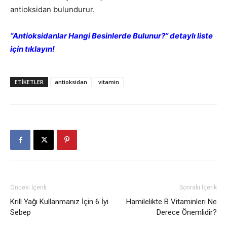
antioksidan bulundurur.
“Antioksidanlar Hangi Besinlerde Bulunur?” detaylı liste
için tıklayın!
ETIKETLER
antioksidan
vitamin
Önceki İçerik
Sonraki İçerik
Krill Yağı Kullanmanız İçin 6 İyi
Hamilelikte B Vitaminleri Ne
Sebep
Derece Önemlidir?