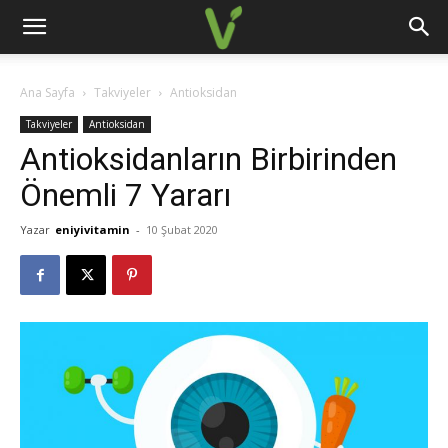
Ana Sayfa
Takviyeler
Antioksidan
Takviyeler
Antioksidan
Antioksidanların Birbirinden
Önemli 7 Yararı
Yazar
eniyivitamin
-
10 Şubat 2020