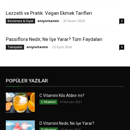
Lezzetli ve Pratik: Vegan Ekmek Tarifleri
eniyivitamin
-
20 Kasım 2024
Beslenme & Diyet
0
Passiflora Nedir, Ne İşe Yarar? Tüm Faydaları
eniyivitamin
-
25 Eylül 2024
Takviyeler
0
POPÜLER YAZILAR
C Vitamini Kilo Aldırır mı?
4 Haziran 2021
C Vitamini
D Vitamini Nedir, Ne İşe Yarar?
24 Nisan 2020
D Vitamini