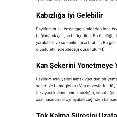
Kabızlığa İyi Gelebilir
Psyllium husk, başlangıçta mideden ince bağ
bağlanarak çalışan bir içeriktir. Bu özelliği, 
yaratabilir ve su emilimini artırabilir. Bu gi
olumlu etki edebileceği düşünülür (
1
).
Kan Şekerini Yönetmeye Y
Psyllium takviyeleri almak vücudun bir yemeğe
şekeri ve hemoglobin (A1c) düzeylerini düşür
takviyesi kullanmanın kabızlığın, vücut ağırl
azalmasında rol oynayabileceğinden bahsed
Tok Kalma Süresini Uzatab