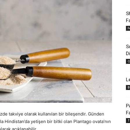
S
F
F
S
D
C
L
B
P
F
de takviye olarak kullanılan bir bileşendir. Günden
T
a Hindistan’da yetişen bir bitki olan Plantago ovata’nın
larak açıklanabilir.