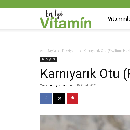
Vitaminl
En
İyi
Ana Sayfa
Takviyeler
Karnıyarık Otu (Psyllium Hus
Takviyeler
Vitamin
Karnıyarık Otu 
Yazar
eniyivitamin
-
18 Ocak 2024