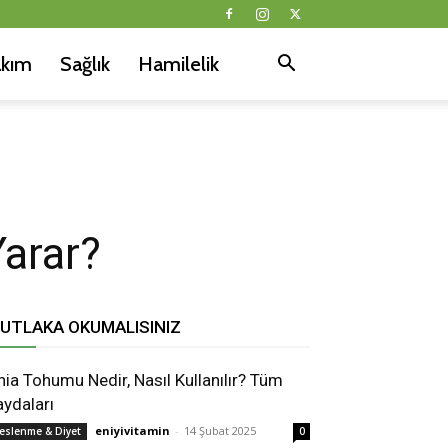
akım
Sağlık
Hamilelik
Yarar?
UTLAKA OKUMALISINIZ
hia Tohumu Nedir, Nasıl Kullanılır? Tüm
aydaları
eniyivitamin
-
14 Şubat 2025
eslenme & Diyet
0