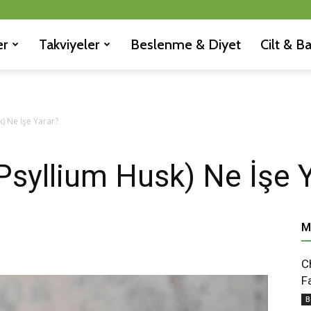
er
Takviyeler
Beslenme & Diyet
Cilt & B
k) Ne İşe Yarar?
(Psyllium Husk) Ne İşe 
M
C
F
B