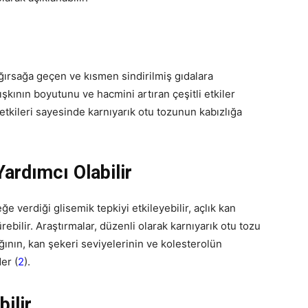
ırsağa geçen ve kısmen sindirilmiş gıdalara
dışkının boyutunu ve hacmini artıran çeşitli etkiler
bi etkileri sayesinde karnıyarık otu tozunun kabızlığa
ardımcı Olabilir
 verdiği glisemik tepkiyi etkileyebilir, açlık kan
ebilir. Araştırmalar, düzenli olarak karnıyarık otu tozu
ığının, kan şekeri seviyelerinin ve kolesterolün
er (
2
).
ilir