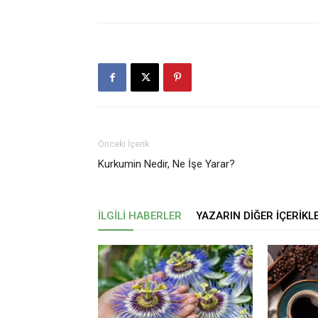
Önceki İçerik
Kurkumin Nedir, Ne İşe Yarar?
İLGILI HABERLER
YAZARIN DIĞER İÇERIKL