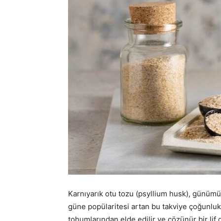
Karnıyarık otu tozu (psyllium husk), günümüz
güne popülaritesi artan bu takviye çoğunlukl
tohumlarından elde edilir ve çözünür bir lif o