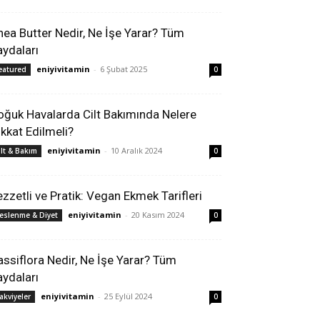
hea Butter Nedir, Ne İşe Yarar? Tüm
aydaları
eniyivitamin
-
6 Şubat 2025
eatured
0
oğuk Havalarda Cilt Bakımında Nelere
ikkat Edilmeli?
eniyivitamin
-
10 Aralık 2024
ilt & Bakım
0
ezzetli ve Pratik: Vegan Ekmek Tarifleri
eniyivitamin
-
20 Kasım 2024
eslenme & Diyet
0
assiflora Nedir, Ne İşe Yarar? Tüm
aydaları
eniyivitamin
-
25 Eylül 2024
akviyeler
0