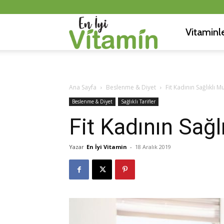
Vitaminl
En
İyi
Ana Sayfa
Beslenme & Diyet
Fit Kadının Sağlıklı Mu
Beslenme & Diyet
Sağlıklı Tarifler
Vitamin
Fit Kadının Sağlı
Yazar
En İyi Vitamin
-
18 Aralık 2019