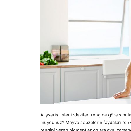
Alışveriş listenizdekileri rengine göre sınıfl
muydunuz? Meyve sebzelerin faydaları renkle
rengini veren pigmentler onlara aynı zamand