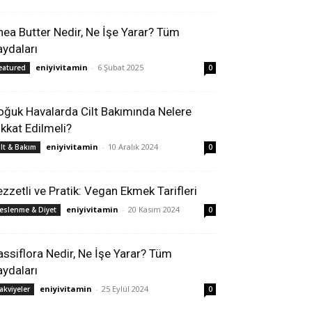
hea Butter Nedir, Ne İşe Yarar? Tüm
aydaları
eniyivitamin
-
6 Şubat 2025
eatured
0
oğuk Havalarda Cilt Bakımında Nelere
ikkat Edilmeli?
eniyivitamin
-
10 Aralık 2024
ilt & Bakım
0
ezzetli ve Pratik: Vegan Ekmek Tarifleri
eniyivitamin
-
20 Kasım 2024
eslenme & Diyet
0
assiflora Nedir, Ne İşe Yarar? Tüm
aydaları
eniyivitamin
-
25 Eylül 2024
akviyeler
0