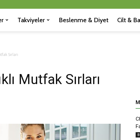
er
Takviyeler
Beslenme & Diyet
Cilt & B
tfak Sırları
klı Mutfak Sırları
M
C
F
B