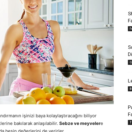
S
F
F
S
D
C
L
B
P
F
andırmanın işinizi baya kolaylaştıracağını biliyor
T
rine bakılarak anlaşılabilir.
Sebze ve meyveler
e
a besin değerlerini de verirler.