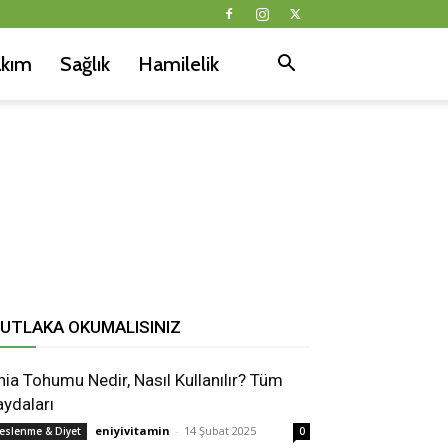
akım
Sağlık
Hamilelik
UTLAKA OKUMALISINIZ
hia Tohumu Nedir, Nasıl Kullanılır? Tüm
aydaları
eniyivitamin
-
14 Şubat 2025
eslenme & Diyet
0