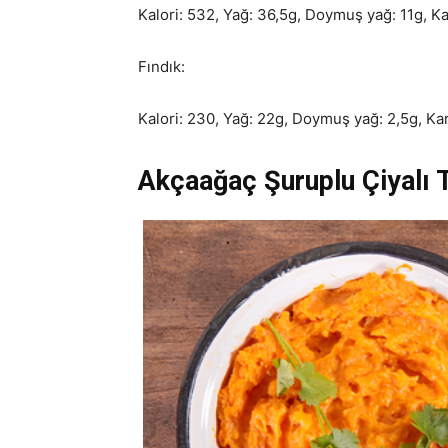
Kalori: 532, Yağ: 36,5g, Doymuş yağ: 11g, Kar
Fındık:
Kalori: 230, Yağ: 22g, Doymuş yağ: 2,5g, Karb
Akçaağaç Şuruplu Çiyalı Ta