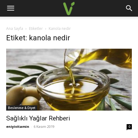
Ana Sayfa
Etiketler
Kanola nedir
Etiket: kanola nedir
Beslenme & Diyet
Sağlıklı Yağlar Rehberi
eniyivitamin
-
6 Kasım 2019
0