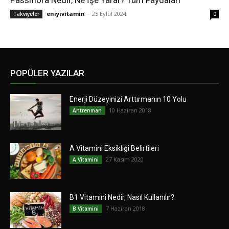
Passiflora Nedir, Ne İşe Yarar? Tüm Faydaları
eniyivitamin
-
25 Eylül 2024
Takviyeler
0
POPÜLER YAZILAR
Enerji Düzeyinizi Arttırmanın 10 Yolu
10 Haziran 2018
Antrenman
A Vitamini Eksikliği Belirtileri
27 Kasım 2020
A Vitamini
B1 Vitamini Nedir, Nasıl Kullanılır?
7 Haziran 2018
B Vitamini