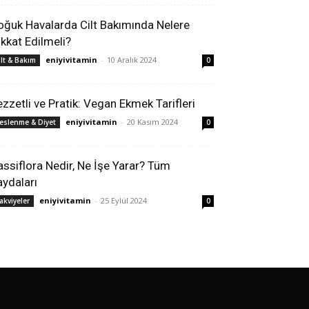
oğuk Havalarda Cilt Bakımında Nelere
ikkat Edilmeli?
eniyivitamin
-
10 Aralık 2024
ilt & Bakım
0
ezzetli ve Pratik: Vegan Ekmek Tarifleri
eniyivitamin
-
20 Kasım 2024
eslenme & Diyet
0
assiflora Nedir, Ne İşe Yarar? Tüm
aydaları
eniyivitamin
-
25 Eylül 2024
akviyeler
0