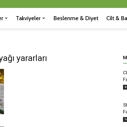
er
Takviyeler
Beslenme & Diyet
Cilt & B
yağı yararları
M
C
F
B
S
F
F