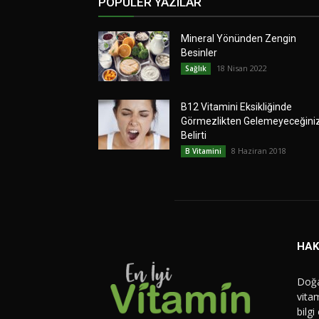
POPÜLER YAZILAR
Mineral Yönünden Zengin
Besinler
18 Nisan 2022
Sağlık
B12 Vitamini Eksikliğinde
Görmezlikten Gelemeyeceğini
Belirti
8 Haziran 2018
B Vitamini
HAK
Doğa
vitam
bilgi