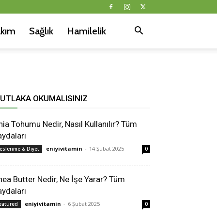
akım
Sağlık
Hamilelik
UTLAKA OKUMALISINIZ
hia Tohumu Nedir, Nasıl Kullanılır? Tüm
aydaları
eniyivitamin
-
14 Şubat 2025
eslenme & Diyet
0
hea Butter Nedir, Ne İşe Yarar? Tüm
aydaları
eniyivitamin
-
6 Şubat 2025
eatured
0