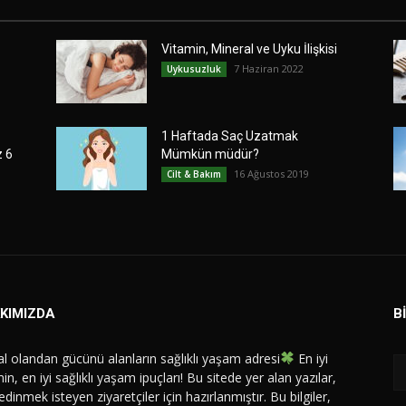
Vitamin, Mineral ve Uyku İlişkisi
7 Haziran 2022
Uykusuzluk
1 Haftada Saç Uzatmak
z 6
Mümkün müdür?
16 Ağustos 2019
Cilt & Bakım
KIMIZDA
B
l olandan gücünü alanların sağlıklı yaşam adresi
En iyi
in, en iyi sağlıklı yaşam ipuçları! Bu sitede yer alan yazılar,
 edinmek isteyen ziyaretçiler için hazırlanmıştır. Bu bilgiler,