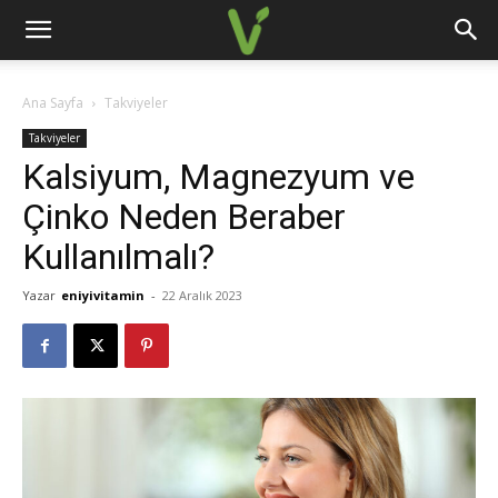
Ana Sayfa
Takviyeler
Takviyeler
Kalsiyum, Magnezyum ve
Çinko Neden Beraber
Kullanılmalı?
Yazar
eniyivitamin
-
22 Aralık 2023