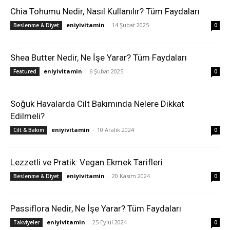
Chia Tohumu Nedir, Nasıl Kullanılır? Tüm Faydaları
eniyivitamin
-
14 Şubat 2025
Beslenme & Diyet
0
Shea Butter Nedir, Ne İşe Yarar? Tüm Faydaları
eniyivitamin
-
6 Şubat 2025
Featured
0
Soğuk Havalarda Cilt Bakımında Nelere Dikkat
Edilmeli?
eniyivitamin
-
10 Aralık 2024
Cilt & Bakım
0
Lezzetli ve Pratik: Vegan Ekmek Tarifleri
eniyivitamin
-
20 Kasım 2024
Beslenme & Diyet
0
Passiflora Nedir, Ne İşe Yarar? Tüm Faydaları
eniyivitamin
-
25 Eylül 2024
Takviyeler
0