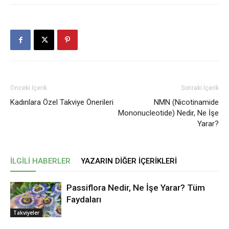
Önceki İçerik
Sonraki İçerik
Kadınlara Özel Takviye Önerileri
NMN (Nicotinamide
Mononucleotide) Nedir, Ne İşe
Yarar?
İLGILI HABERLER
YAZARIN DIĞER İÇERIKLERI
Passiflora Nedir, Ne İşe Yarar? Tüm
Faydaları
Takviyeler