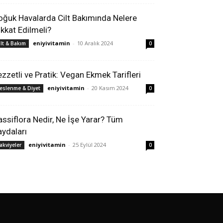
oğuk Havalarda Cilt Bakımında Nelere
ikkat Edilmeli?
eniyivitamin
-
10 Aralık 2024
ilt & Bakım
0
ezzetli ve Pratik: Vegan Ekmek Tarifleri
eniyivitamin
-
20 Kasım 2024
eslenme & Diyet
0
assiflora Nedir, Ne İşe Yarar? Tüm
aydaları
eniyivitamin
-
25 Eylül 2024
akviyeler
0