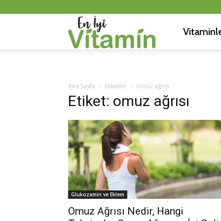
Vitaminl
En
İyi
Ana Sayfa
Etiketler
Omuz ağrısı
Etiket: omuz ağrısı
Vitamin
Glukozamin ve Eklem
Omuz Ağrısı Nedir, Hangi