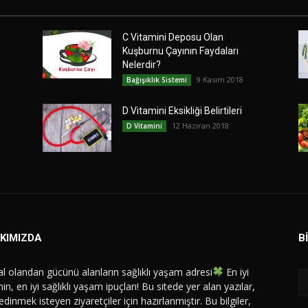
C Vitamini Deposu Olan
Kuşburnu Çayının Faydaları
Nelerdir?
9 Kasım 2018
Bağışıklık Sistemi
D Vitamini Eksikliği Belirtileri
12 Haziran 2018
D Vitamini
KIMIZDA
B
l olandan gücünü alanların sağlıklı yaşam adresi
En iyi
in, en iyi sağlıklı yaşam ipuçları! Bu sitede yer alan yazılar,
 edinmek isteyen ziyaretçiler için hazırlanmıştır. Bu bilgiler,