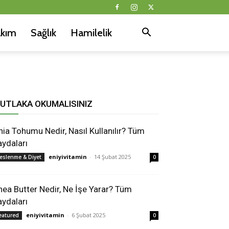
akım
Sağlık
Hamilelik
UTLAKA OKUMALISINIZ
hia Tohumu Nedir, Nasıl Kullanılır? Tüm
aydaları
eniyivitamin
-
14 Şubat 2025
eslenme & Diyet
0
hea Butter Nedir, Ne İşe Yarar? Tüm
aydaları
eniyivitamin
-
6 Şubat 2025
eatured
0