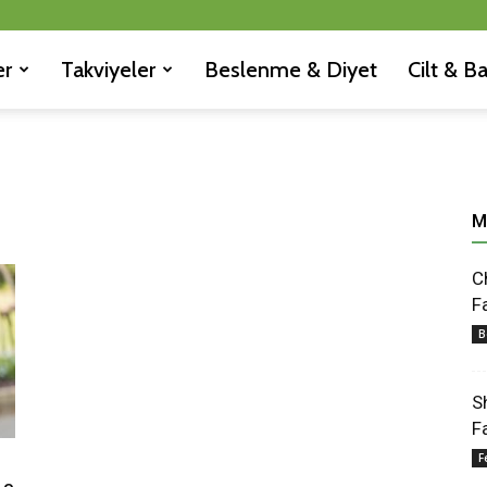
er
Takviyeler
Beslenme & Diyet
Cilt & B
M
C
F
B
S
F
F