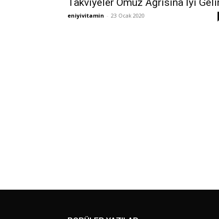
Takviyeler Omuz Ağrısına İyi Geli
eniyivitamin
-
23 Ocak 2020