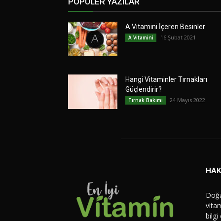
POPÜLER YAZILAR
A Vitamini İçeren Besinler
16 Şubat 2021
A Vitamini
Hangi Vitaminler Tırnakları
Güçlendirir?
24 Mayıs 2022
Tırnak Bakımı
HAK
Doğa
vitam
bilgi