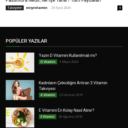
Passiflora Nedir, Ne İşe Yarar? Tüm Faydaları
eniyivitamin
-
25 Eylül 2024
Takviyeler
0
POPÜLER YAZILAR
Yazın D Vitamini Kullanılmalı mı?
3 Mayıs 2024
D Vitamini
Kadınların Çekiciliğini Artıran 3 Vitamin
Takviyesi
25 Haziran 2019
A Vitamini
E Vitamini En Kolay Nasıl Alınır?
28 Ağustos 2018
E Vitamini