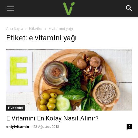
Ana Sayfa
Etiketler
E vitamini yağı
Etiket: e vitamini yağı
E Vitamini
E Vitamini En Kolay Nasıl Alınır?
eniyivitamin
-
28 Ağustos 2018
0