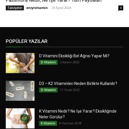
Passiflora Nedir, Ne İşe Yarar? Tüm Faydaları
eniyivitamin
-
25 Eylül 2024
Takviyeler
0
POPÜLER YAZILAR
D Vitamini Eksikliği Bel Ağrısı Yapar Mı?
5 Kasım 2020
D Vitamini
D3 – K2 Vitaminleri Neden Birlikte Kullanılır?
11 Ocak 2022
D Vitamini
K Vitamini Nedir? Ne İşe Yarar? Eksikliğinde
Neler Görülür?
8 Haziran 2018
K Vitamini